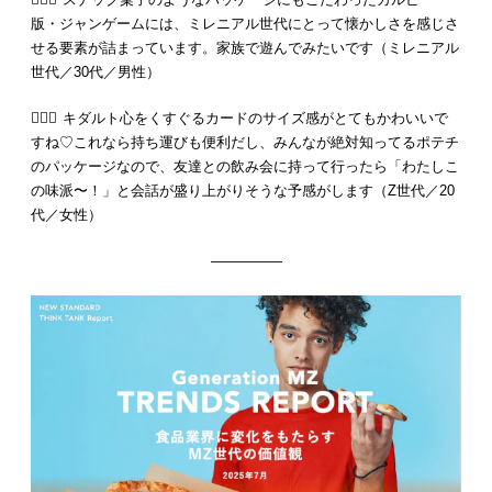
版・ジャンゲームには、ミレニアル世代にとって懐かしさを感じさ
せる要素が詰まっています。家族で遊んでみたいです（ミレニアル
世代／30代／男性）
💁🏻‍♀️ キダルト心をくすぐるカードのサイズ感がとてもかわいいで
すね♡これなら持ち運びも便利だし、みんなが絶対知ってるポテチ
のパッケージなので、友達との飲み会に持って行ったら「わたしこ
の味派〜！」と会話が盛り上がりそうな予感がします（Z世代／20
代／女性）
—————