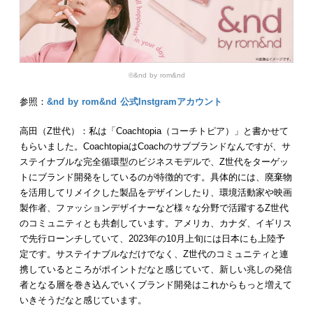
©︎&nd by rom&nd
参照：
&nd by rom&nd 公式Instgramアカウント
高田（Z世代）：私は「Coachtopia（コーチトピア）」と書かせて
もらいました。CoachtopiaはCoachのサブブランドなんですが、サ
ステイナブルな完全循環型のビジネスモデルで、Z世代をターゲッ
トにブランド開発をしているのが特徴的です。具体的には、廃棄物
を活用してリメイクした製品をデザインしたり、環境活動家や映画
製作者、ファッションデザイナーなど様々な分野で活躍するZ世代
のコミュニティとも共創しています。アメリカ、カナダ、イギリス
で先行ローンチしていて、2023年の10月上旬には日本にも上陸予
定です。サステイナブルなだけでなく、Z世代のコミュニティと連
携しているところがポイントだなと感じていて、新しい兆しの発信
者となる層を巻き込んでいくブランド開発はこれからもっと増えて
いきそうだなと感じています。