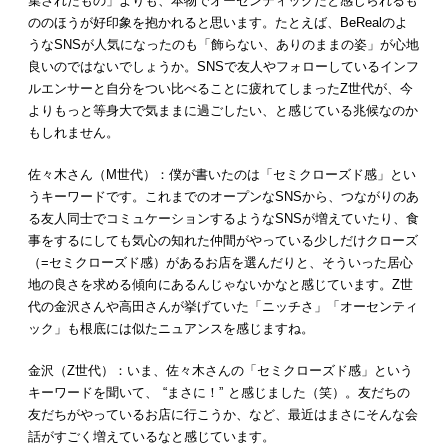
集されたもの」よりも、本物でオーセンティックだと感じられるも
ののほうが好印象を抱かれると思います。たとえば、BeRealのよ
うなSNSが人気になったのも「飾らない、ありのままの姿」が心地
良いのではないでしょうか。SNSで友人やフォローしているインフ
ルエンサーと自分をつい比べることに疲れてしまったZ世代が、今
よりもっと等身大で気ままに過ごしたい、と感じている兆候なのか
もしれません。
佐々木さん（M世代）：僕が書いたのは「セミクローズド感」とい
うキーワードです。これまでのオープンなSNSから、つながりのあ
る友人同士でコミュケーションするようなSNSが増えていたり、食
事をするにしても気心の知れた仲間がやっている少しだけクローズ
（=セミクローズド感）があるお店を選んだりと、そういった居心
地の良さを求める傾向にあるんじゃないかなと感じています。Z世
代の金沢さんや高田さんが挙げていた「ニッチさ」「オーセンティ
ック」も根底には似たニュアンスを感じますね。
金沢（Z世代）：いま、佐々木さんの「セミクローズド感」という
キーワードを聞いて、 “まさに！” と感じました（笑）。友だちの
友だちがやっているお店に行こうか、など、最近はまさにそんな会
話がすごく増えているなと感じています。