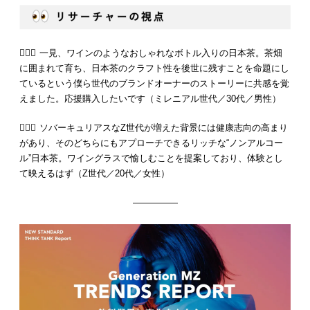
💁🏻‍♂️ 一見、ワインのようなおしゃれなボトル入りの日本茶。茶畑
に囲まれて育ち、日本茶のクラフト性を後世に残すことを命題にし
ているという僕ら世代のブランドオーナーのストーリーに共感を覚
えました。応援購入したいです（ミレニアル世代／30代／男性）
💁🏻‍♀️ ソバーキュリアスなZ世代が増えた背景には健康志向の高まり
があり、そのどちらにもアプローチできるリッチな“ノンアルコー
ル”日本茶。ワイングラスで愉しむことを提案しており、体験とし
て映えるはず（Z世代／20代／女性）
—————