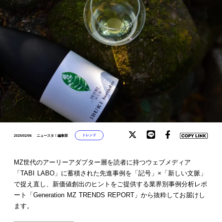
トレンド
2025/02/06
ニュースタ！編集部
MZ世代のアーリーアダプター層を読者に持つウェブメディア
「TABI LABO」に蓄積された先進事例を「記号」×「新しい文脈」
で捉え直し、新価値創出のヒントをご提供する業界別事例分析レポ
ート「Generation MZ TRENDS REPORT」から抜粋してお届けし
ます。