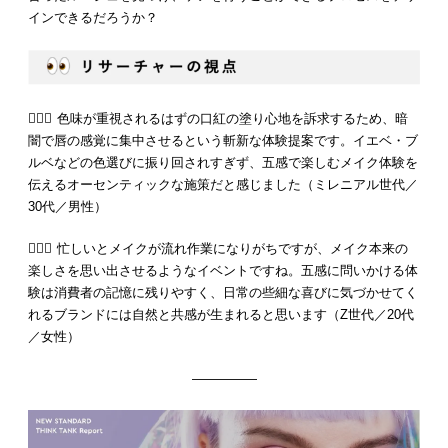
インできるだろうか？
💁🏻‍♂️ 色味が重視されるはずの口紅の塗り心地を訴求するため、暗
闇で唇の感覚に集中させるという斬新な体験提案です。イエベ・ブ
ルベなどの色選びに振り回されすぎず、五感で楽しむメイク体験を
伝えるオーセンティックな施策だと感じました（ミレニアル世代／
30代／男性）
💁🏻‍♀️ 忙しいとメイクが流れ作業になりがちですが、メイク本来の
楽しさを思い出させるようなイベントですね。五感に問いかける体
験は消費者の記憶に残りやすく、日常の些細な喜びに気づかせてく
れるブランドには自然と共感が生まれると思います（Z世代／20代
／女性）
—————