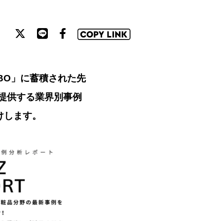
ABO」に蓄積された先
提供する業界別事例
届けします。