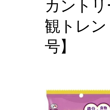
カントリー
観トレンド
号】