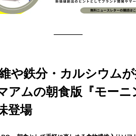
—————
物繊維や鉄分・カルシウム
マアムの朝食版『モーニ
味登場