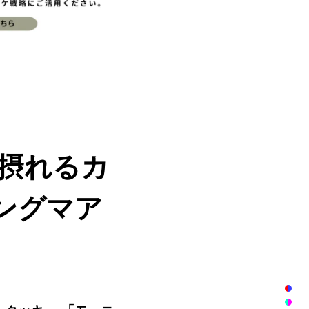
が摂れるカ
ングマア