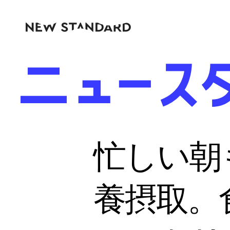
忙しい朝
養摂取。