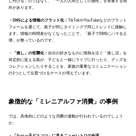
し付ける」のではなく、「一人の人間としての感性」を尊重する傾
向があります。
・SNSによる情報のフラット化：
TikTokやYouTubeなどのプラット
フォームを通じて、親子が同じタイミングで同じトレンドに接触し
ます。情報の時間差がなくなったことで、「親子で同時にハマる土
壌」が整っているのです。
・「推し」の世襲化：
自分の好きなものに情熱を注ぐ「推し活」を
肯定的に捉える親が、子どもと一緒にライブに行ったり、グッズを
コレクションしたりすることを、家族の重要なコミュニケーション
の1つとして位置づけるケースが増えています。
象徴的な「ミレニアルファ消費」の事例
では、具体的にどのような消費の連動が行われているのでしょう
か。
・「たべっ子どうぶつ」に見るニューレトロの合流