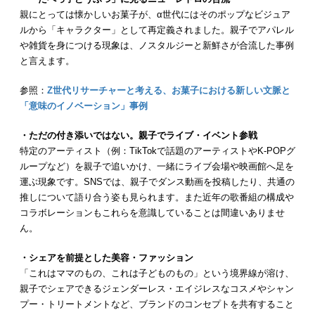
親にとっては懐かしいお菓子が、α世代にはそのポップなビジュア
ルから「キャラクター」として再定義されました。親子でアパレル
や雑貨を身につける現象は、ノスタルジーと新鮮さが合流した事例
と言えます。
参照：
Z世代リサーチャーと考える、お菓子における新しい文脈と
「意味のイノベーション」事例
・ただの付き添いではない。親子でライブ・イベント参戦
特定のアーティスト（例：TikTokで話題のアーティストやK-POPグ
ループなど）を親子で追いかけ、一緒にライブ会場や映画館へ足を
運ぶ現象です。SNSでは、親子でダンス動画を投稿したり、共通の
推しについて語り合う姿も見られます。また近年の歌番組の構成や
コラボレーションもこれらを意識していることは間違いありませ
ん。
・シェアを前提とした美容・ファッション
「これはママのもの、これは子どものもの」という境界線が溶け、
親子でシェアできるジェンダーレス・エイジレスなコスメやシャン
プー・トリートメントなど、ブランドのコンセプトを共有すること