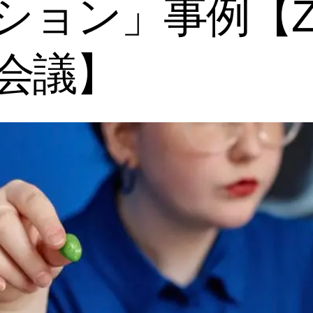
ション」事例【
会議】