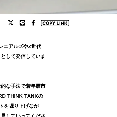
のミレニアルズやZ世代
トとして発信していま
造的な手法で若年層市
THINK TANKの
トを堀り下げなが
き見していってくださ