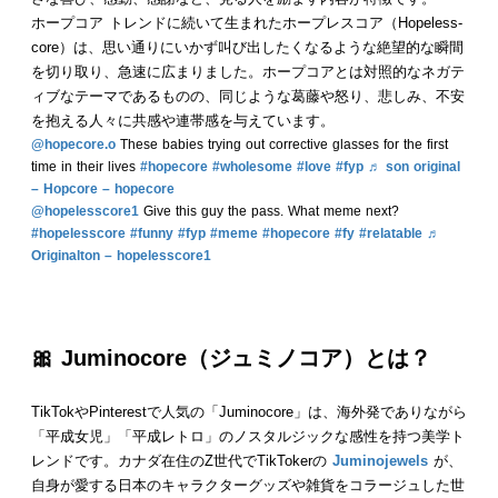
ホープコア トレンドに続いて生まれたホープレスコア（Hopeless-
core）は、思い通りにいかず叫び出したくなるような絶望的な瞬間
を切り取り、急速に広まりました。ホープコアとは対照的なネガテ
ィブなテーマであるものの、同じような葛藤や怒り、悲しみ、不安
を抱える人々に共感や連帯感を与えています。
@hopecore.o
These babies trying out corrective glasses for the first
time in their lives
#hopecore
#wholesome
#love
#fyp
♬ son original
– Hopcore – hopecore
@hopelesscore1
Give this guy the pass. What meme next?
#hopelesscore
#funny
#fyp
#meme
#hopecore
#fy
#relatable
♬
Originalton – hopelesscore1
🎀
Juminocore
（ジュミノコア）とは？
TikTokやPinterestで人気の「Juminocore」は、海外発でありながら
「平成女児」「平成レトロ」のノスタルジックな感性を持つ美学ト
レンドです。カナダ在住のZ世代でTikTokerの
Juminojewels
が、
自身が愛する日本のキャラクターグッズや雑貨をコラージュした世