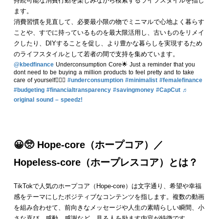
持続可能な消費行動を楽しみながら模索するライフスタイルを指し
ます。
消費習慣を見直して、必要最小限の物でミニマルで心地よく暮らす
ことや、すでに持っているものを最大限活用し、古いものをリメイ
クしたり、DIYすることを促し、より豊かな暮らしを実現するため
のライフスタイルとして若者の間で支持を集めています。
@kbedfinance
Underconsumption Core🌟 Just a reminder that you
dont need to be buying a million products to feel pretty and to take
care of yourself💁🏼‍♀️
#underconsumption
#minimalist
#femalefinance
#budgeting
#financialtransparency
#savingmoney
#CapCut
♬
original sound – speedz!
😀🥺
Hope-core
（
ホープコア）
／
Hopeless-core（
ホープレスコア）とは？
TikTokで人気のホープコア（Hope-core）は文字通り、希望や幸福
感をテーマにしたポジティブなコンテンツを指します。複数の動画
を組み合わせて、前向きなメッセージや人生の素晴らしい瞬間、小
さな喜び、感動、感謝など、見る人を励ます内容が特徴です。