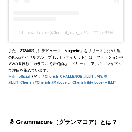
✨Liminal Love✨(@liminal_love_)がシェアした投稿
また、2024年3月にデビュー曲「Magnetic」をリリースした5人組
のKpopアイドルグループ ILLIT（アイリット）は、ファッションや
MVの世界観にカラフルで夢幻的な「ドリームコア」のコンセプト
で注目を集めています。
@illit_official
✶༄ ‧₊˚
#Cherish_CHALLENGE
#ILLIT
#아일릿
#ILLIT_Cherish
#Cherish
#MyLove
♬ Cherish (My Love) – ILLIT
👵
Grammacore
（
グランマコア
）とは？