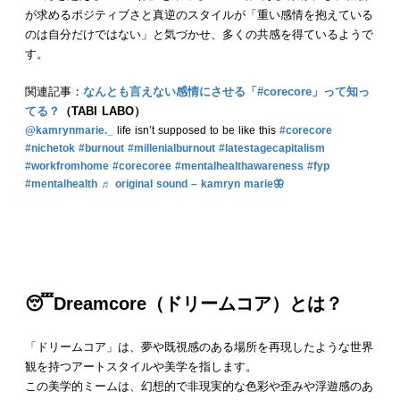
が求めるポジティブさと真逆のスタイルが「重い感情を抱えている
のは自分だけではない」と気づかせ、多くの共感を得ているようで
す。
関連記事：
なんとも言えない感情にさせる「#corecore」って知っ
てる？
（TABI LABO）
@kamrynmarie._
life isn’t supposed to be like this
#corecore
#nichetok
#burnout
#millenialburnout
#latestagecapitalism
#workfromhome
#corecoree
#mentalhealthawareness
#fyp
#mentalhealth
♬ original sound – kamryn marie🦋
😴
Dreamcore
（
ドリームコア）
とは？
「ドリームコア」は、夢や既視感のある場所を再現したような世界
観を持つアートスタイルや美学を指します。
この美学的ミームは、幻想的で非現実的な色彩や歪みや浮遊感のあ