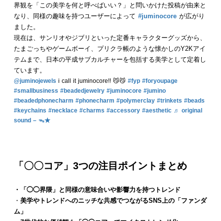
界観を「この美学を何と呼べばいい？」と問いかけた投稿が由来と
なり、同様の趣味を持つユーザーによって
#juminocore
が広がり
ました。
現在は、サンリオやジブリといった定番キャラクターグッズから、
たまごっちやゲームボーイ、プリクラ帳のような懐かしのY2Kアイ
テムまで、日本の平成サブカルチャーを包括する美学として定着し
ています。
@juminojewels
i call it juminocore!! 😼😼
#fyp
#foryoupage
#smallbusiness
#beadedjewelry
#juminocore
#jumino
#beadedphonecharm
#phonecharm
#polymerclay
#trinkets
#beads
#keychains
#necklace
#charms
#accessory
#aesthetic
♬ original
sound – ᯓ★
「〇〇コア」3つの注目ポイントまとめ
・「◯◯界隈」と同様の意味合いや影響力を持つトレンド
・
美学やトレンドへのニッチな共感でつながるSNS上の「ファンダ
ム」