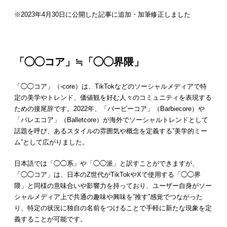
※2023年4月30日に公開した記事に追加・加筆修正しました
「◯◯コア」≒「◯◯界隈」
「◯◯コア」（-core）は、TikTokなどのソーシャルメディアで特
定の美学やトレンド、価値観を好む人々のコミュニティを表現する
ための接尾辞です。2022年、「バービーコア」（Barbiecore）や
「バレエコア」（Balletcore）が海外でソーシャルトレンドとして
話題を呼び、あるスタイルの雰囲気や概念を定義する”美学的ミー
ム”として広がりました。
日本語では「◯◯系」や「◯◯派」と訳すことができますが、
「◯◯コア」は、日本のZ世代がTikTokやXで使用する「◯◯界
隈」と同様の意味合いや影響力を持っており、ユーザー自身がソー
シャルメディア上で共通の趣味や興味を”推す”感覚でつながった
り、特定の状況に独自の名前をつけることで手軽に新たな現象を定
義することが可能です。