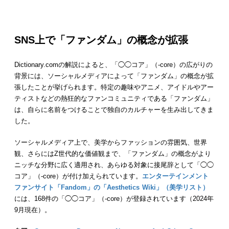
SNS上で「ファンダム」の概念が拡張
Dictionary.comの解説によると、「◯◯コア」（-core）の広がりの
背景には、ソーシャルメディアによって「ファンダム」の概念が拡
張したことが挙げられます。特定の趣味やアニメ、アイドルやアー
ティストなどの熱狂的なファンコミュニティである「ファンダム」
は、自らに名前をつけることで独自のカルチャーを生み出してきま
した。
ソーシャルメディア上で、美学からファッションの雰囲気、世界
観、さらにはZ世代的な価値観まで、「ファンダム」の概念がより
ニッチな分野に広く適用され、あらゆる対象に接尾辞として「◯◯
コア」（-core）が付け加えられています。
エンターテインメント
ファンサイト「Fandom」の「Aesthetics Wiki」（美学リスト）
には、168件の「◯◯コア」（-core）が登録されています（2024年
9月現在）。