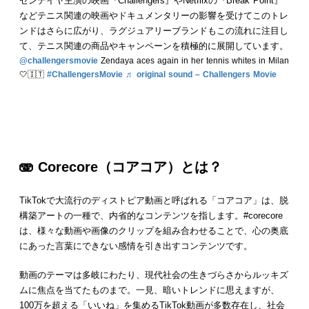
ゼンデイヤ主演の映画『Challengers』やNetflixの『Break Point』
などテニス関連の映画やドキュメンタリーの影響を受けてこのトレ
ンドはさらに広がり、ラグジュアリーブランドもこの流れに注目し
て、テニス関連の商品やキャンペーンを積極的に展開しています。
@challengersmovie
Zendaya aces again in her tennis whites in Milan
🤍🇮🇹
#ChallengersMovie
♬ original sound – Challengers Movie
🫨
Corecore
（
コアコア
）とは？
TikTokで大流行のディストピア動画と呼ばれる「コアコア」は、脱
構築アートの一種で、内省的なコンテンツを指します。#corecore
は、様々な動画や画像のクリップを組み合わせることで、心の奥底
にあった言葉にできない感情を引き出すコンテンツです。
動画のテーマは多岐にわたり、現代社会の生きづらさからルッキズ
ムに焦点を当てたものまで。一見、暗いトレンドに思えますが、
100万を超える「いいね」を集めるTikTok動画が多数存在し、社会