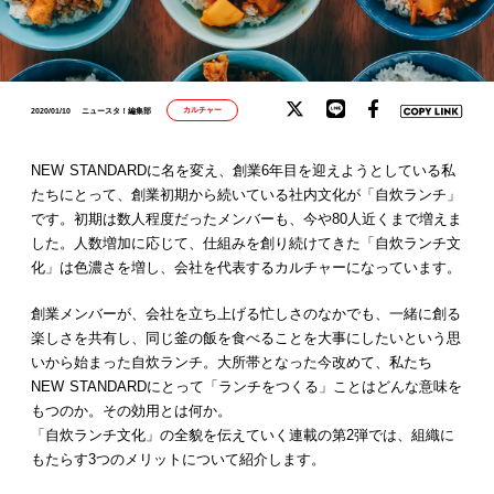
カルチャー
2020/01/10
ニュースタ！編集部
NEW STANDARDに名を変え、創業6年目を迎えようとしている私
たちにとって、創業初期から続いている社内文化が「自炊ランチ」
です。初期は数人程度だったメンバーも、今や80人近くまで増えま
した。人数増加に応じて、仕組みを創り続けてきた「自炊ランチ文
化」は色濃さを増し、会社を代表するカルチャーになっています。
創業メンバーが、会社を立ち上げる忙しさのなかでも、一緒に創る
楽しさを共有し、同じ釜の飯を食べることを大事にしたいという思
いから始まった自炊ランチ。大所帯となった今改めて、私たち
NEW STANDARDにとって「ランチをつくる」ことはどんな意味を
もつのか。その効用とは何か。
「自炊ランチ文化」の全貌を伝えていく連載の第2弾では、組織に
もたらす3つのメリットについて紹介します。