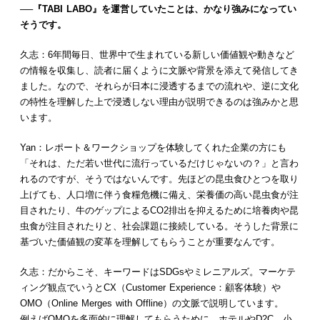
──『TABI LABO』を運営していたことは、かなり強みになってい
そうです。
久志：6年間毎日、世界中で生まれている新しい価値観や動きなど
の情報を収集し、読者に届くように文脈や背景を添えて発信してき
ました。なので、それらが日本に浸透するまでの流れや、逆に文化
の特性を理解した上で浸透しない理由が説明できるのは強みかと思
います。
Yan：レポート＆ワークショップを体験してくれた企業の方にも
「それは、ただ若い世代に流行っているだけじゃないの？」と言わ
れるのですが、そうではないんです。先ほどの昆虫食ひとつを取り
上げても、人口増に伴う食糧危機に備え、栄養価の高い昆虫食が注
目されたり、牛のゲップによるCO2排出を抑えるために培養肉や昆
虫食が注目されたりと、社会課題に接続している。そうした背景に
基づいた価値観の変革を理解してもらうことが重要なんです。
久志：だからこそ、キーワードはSDGsやミレニアルズ。マーケテ
ィング観点でいうとCX（Customer Experience：顧客体験）や
OMO（Online Merges with Offline）の文脈で説明しています。
例えばOMOを多面的に理解してもらうために、ホテルやD2C、小