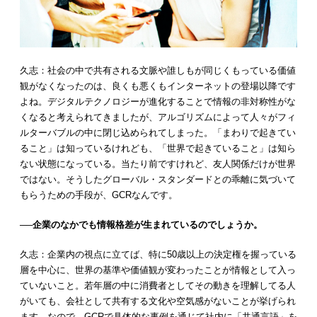
久志：社会の中で共有される文脈や誰しもが同じくもっている価値
観がなくなったのは、良くも悪くもインターネットの登場以降です
よね。デジタルテクノロジーが進化することで情報の非対称性がな
くなると考えられてきましたが、アルゴリズムによって人々がフィ
ルターバブルの中に閉じ込められてしまった。「まわりで起きてい
ること」は知っているけれども、「世界で起きていること」は知ら
ない状態になっている。当たり前ですけれど、友人関係だけが世界
ではない。そうしたグローバル・スタンダードとの乖離に気づいて
もらうための手段が、GCRなんです。
──企業のなかでも情報格差が生まれているのでしょうか。
久志：企業内の視点に立てば、特に50歳以上の決定権を握っている
層を中心に、世界の基準や価値観が変わったことが情報として入っ
ていないこと。若年層の中に消費者としてその動きを理解してる人
がいても、会社として共有する文化や空気感がないことが挙げられ
ます。なので、GCRで具体的な事例を通じて社内に「共通言語」を