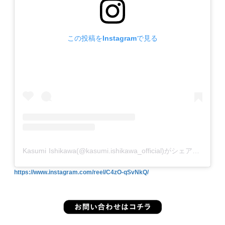
この投稿をInstagramで見る
Kasumi Ishikawa(@kasumi.ishikawa_official)がシェアした投稿
https://www.instagram.com/reel/C4zO-qSvNkQ/