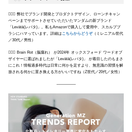
💁🏻‍♂️ 弊社でブランド開発とプロダクトデザイン、ローンチキャン
ペーンまでサポートさせていただいたマンダムの新ブランド
「Levätä(レバタ)」。私もAmazonで購入して愛用中、スカルプブ
ラシにハマっています。詳細は
こちらからどうぞ
（ミレニアル世代
／30代／男性）
💁🏻‍♀️ Brain Rot（脳腐れ） が2024年 オックスフォード ワードオブ
ザイヤーに選ばれましたが「Levätä(レバタ)」 が着目したのもまさ
にこれ！情報過多時代は日常に何かを足すより、無意識の習慣を解
放される何かに置き換える方がいいですね（Z世代／20代／女性）
—————