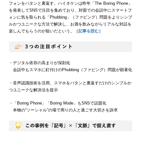
フォンをパタンと裏返す。ハイネケンは昨年「The Boring Phone」
を発表してSNSで注目を集めており、対面での会話中にスマートフ
ォンに気を取られる「Phubbing」（ファビング）問題をよりシンプ
ルかつユニークな方法で解決し、お酒を飲みながらリアルな対話を
楽しんでもらうのが狙いだという。［
記事を読む
］
・デジタル依存の高まりが深刻化
会話中もスマホに釘付けのPhubbing（ファビング）問題が顕著化
・音声認識技術を活用、スマホをパタンと裏返すだけの シンプルか
つユニークな解決法を提示
・「Boring Phone」「Boring Mode」もSNSで話題化
本物の“ソーシャル”の場で周りの人と過ごす大切さを訴求