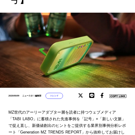
トレンド
2025/05/09
ニュースタ！編集部
MZ世代のアーリーアダプター層を読者に持つウェブメディア
「TABI LABO」に蓄積された先進事例を「記号」×「新しい文脈」
で捉え直し、新価値創出のヒントをご提供する業界別事例分析レポ
ート「Generation MZ TRENDS REPORT」から抜粋してお届けし