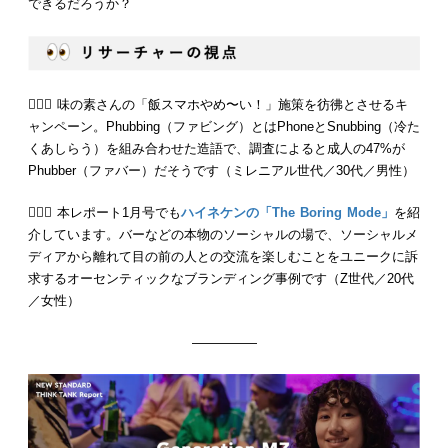
できるだろうか？
💁🏻‍♂️ 味の素さんの「飯スマホやめ〜い！」施策を彷彿とさせるキ
ャンペーン。Phubbing（ファビング）とはPhoneとSnubbing（冷た
くあしらう）を組み合わせた造語で、調査によると成人の47%が
Phubber（ファバー）だそうです（ミレニアル世代／30代／男性）
💁🏻‍♀️ 本レポート1月号でも
ハイネケンの「The Boring Mode」
を紹
介しています。バーなどの本物のソーシャルの場で、ソーシャルメ
ディアから離れて目の前の人との交流を楽しむことをユニークに訴
求するオーセンティックなブランディング事例です（Z世代／20代
／女性）
—————