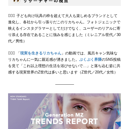
💁🏻‍♂️ 子ども向け玩具の枠を超えて大人も楽しめるブランドとして
進化し、各社から引っ張りだこのリカちゃん。フォトジェニックで
映えるインスタグラマーとしてだけでなく、ユーザーのリアルに寄
り添える存在であることに強みを感じました（ミレニアル世代／30
代／男性）
💁🏻‍♀️ 「
現実を生きるリカちゃん
」の動画では、風呂キャン気味な
リカちゃんに一気に親近感が湧きました。
ぷくぷく界隈
のSNS投稿
を見て「これ以上理想の生活を浴びせないで…」と落ち込む姿に共
感する現実世界のZ世代は多いと思います（Z世代／20代／女性）
—————