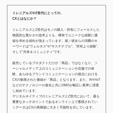
ミレニアルズやZ世代にとっての、
CXとはなにか？
ミレニアルズとZ世代はモノの購入・所有にフォーカスした
物質的な豊かさの追求よりも、稀有でユニークな経験に価
値を求める傾向が強まっています。彼／彼女らの消費のキ
ーワードは“ウェルネス”や“サステナブル”、“所有より経験”、
そして“共有＆コミュニティ”です。
販売しているプロダクトだけが「商品」ではなくなり、ソ
ーシャルメディア上のコミュニケーションや店舗での体
験、あらゆるブランドコミュニケーションの接点における
CXの集積された価値が「商品」となります。また、AIやIoT
などのテクノロジーの進化と共にOMOが幅広い業界に浸透
し始めています。
デジタルネイティブのミレニアルズとZ世代において、最も
重要なタッチポイントであるオンライン上で蓄積されてい
くデータはCXの再構築に大きく可能性を示しています。