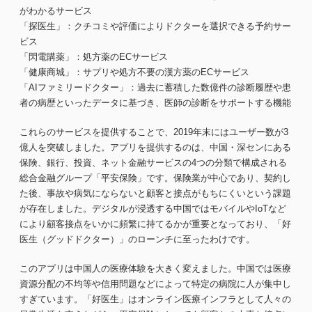
がわかるサービス
「探医生」：クチコミや評価によりドクターを選択できる予約サー
ビス
「閃電購薬」：処方薬のECサービス
「健康商城」：サプリや処方不要の漢方薬のECサービス
「AIファミリードクター」：過去に蓄積した数億件の診断履歴や患
者の病歴といったデータに基づき、医師の診断をサポートする機能
これらのサービスを提供することで、2019年末にはユーザー数が3
億人を突破しました。アプリを提供するのは、中国・深センにある
保険、銀行、投資、ネット金融サービスの4つの分類で構成される
総合金融グループ「平安保険」です。保険業が中心であり、契約し
た後、事故や病気にならないと顧客と接点がもちにくいという課題
が存在しました。デジタルが浸透する中国ではモバイルやIoTなど
により顧客接点をいかに頻繁に持てるかが重要となっており、「好
医生（グッドドクター）」のローンチに至ったわけです。
このアプリは中国人の医療体験を大きく変えました。中国では医療
資源分配の不均等や信用問題などによって特定の病院に人が集中し
すぎています。「好医生」はオンライン医療インフラとして人々の