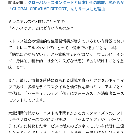
関連記事：
グローバル・スタンダードと日本社会の乖離。私たちが
「GLOBAL CREATIVE REPORT」をリリースした理由
ミレニアルズやZ世代にとっての
「ヘルスケア」とはどういうものか？
ストレス社会や慢性的な生活習慣病が増えているという背景におい
て、ミレニアルズやZ世代にとって「健康でいる」ことは、単に
「病気にかからない」ことを意味するのではなく、ウェルビーイン
グ（身体的、精神的、社会的に良好な状態）であり続けることを意
味します。
また、欲しい情報を瞬時に得られる環境で育ったデジタルネイティ
ブであり、多様なライフスタイルと価値観を持つミレニアルズとZ
世代は、「バーティカル」と「個」にフォーカスした消費者ニーズ
にシフトしています。
大量消費時代から、コストも手間もかかるカスタマイズへのシフト
はテクノロジーの進化により実現し、「セルフケア」や「パーソナ
ライズ」に特化したサービスは従来のビジネスモデルを代替し主流
となっていくでしょう。さらに「コト消費」を好む彼らにはヘルス