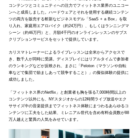
コンテンツとコミュニティへの注力でフィットネス業界のユニコー
ンへと成長しました。ハードウェアとそれを使用する継続コンテン
ツの両方を販売する斬新なビジネスモデル「SaaS + a Box」を取
り入れ、家庭用エアロバイク（約24万円）、もしくはランニングマ
シーン（約46万円）と、月額4千円のオンラインレッスンのサブス
クリプションサービスをセットで提供しています。
カリスマトレーナーによるライブレッスンは全米からアクセスで
き、数千人が同時に受講。ディスプレイにはリアルタイムで参加者
のランキングなどが反映され、まさに「Peloton（マラソンや自転
車などで集団で励ましあって競争すること）」の擬似体験の提供に
成功しました。
「フィットネス界のNetflix」と創業者も胸を張る7,000時間以上の
コンテンツ以外にも、NYスタジオからの12時間ライブ放送やエク
ササイズ中の音楽提供までフィットネス体験にまつわるあらゆるコ
ンテンツに工夫をした結果、ミレニアル世代を含め有料会員数が88
万人越えと驚異の人気をみせています。