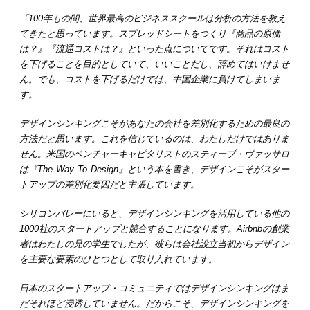
「100年もの間、世界最高のビジネススクールは分析の方法を教え
てきたと思っています。スプレッドシートをつくり『商品の原価
は？』『流通コストは？』といった点についてです。それはコスト
を下げることを目的としていて、いいことだし、辞めてはいけませ
ん。でも、コストを下げるだけでは、中国企業に負けてしまいま
す。
デザインシンキングこそがあなたの会社を差別化するための最良の
方法だと思います。これを信じているのは、わたしだけではありま
せん。米国のベンチャーキャピタリストのスティーブ・ヴァッサロ
は『The Way To Design』という本を書き、デザインこそがスター
トアップの差別化要因だと主張しています。
シリコンバレーにいると、デザインシンキングを活用している他の
1000社のスタートアップと競合することになります。Airbnbの創業
者はわたしの兄の学生でしたが、彼らは会社設立当初からデザイン
を主要な要素のひとつとして取り入れています。
日本のスタートアップ・コミュニティではデザインシンキングはま
だそれほど浸透していません。だからこそ、デザインシンキングを