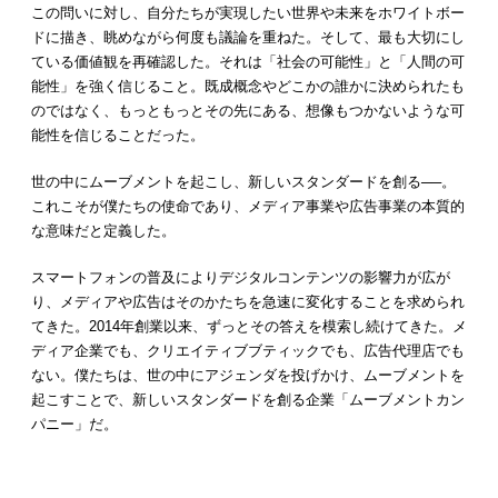
この問いに対し、自分たちが実現したい世界や未来をホワイトボー
ドに描き、眺めながら何度も議論を重ねた。そして、最も大切にし
ている価値観を再確認した。それは「社会の可能性」と「人間の可
能性」を強く信じること。既成概念やどこかの誰かに決められたも
のではなく、もっともっとその先にある、想像もつかないような可
能性を信じることだった。
世の中にムーブメントを起こし、新しいスタンダードを創る──。
これこそが僕たちの使命であり、メディア事業や広告事業の本質的
な意味だと定義した。
スマートフォンの普及によりデジタルコンテンツの影響力が広が
り、メディアや広告はそのかたちを急速に変化することを求められ
てきた。2014年創業以来、ずっとその答えを模索し続けてきた。メ
ディア企業でも、クリエイティブブティックでも、広告代理店でも
ない。僕たちは、世の中にアジェンダを投げかけ、ムーブメントを
起こすことで、新しいスタンダードを創る企業「ムーブメントカン
パニー」だ。