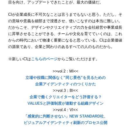
目を向け、アップデートできたことが、最大の価値だ。
CIが企業成長に不可欠なことは言うまでもないと思う。ただし、そ
の意味や意義を細部まで浸透させ、使いこなすのは本当に難しい。
だからこそ、デザインやクリエイティブの力を会社経営や事業成長
に昇華させることができる、チームや文化を育てていくのは、これ
からの時代において物凄く重要になると思っている。CIは企業価値
の源泉であり、企業と関わりのあるすべての人のものだから。
※新しいCIは
こ
ちらのページ
からご覧いただけます。
>>vol.2：MI<<
立場や役職に関係なく”同じ景色”を見るための
企業アイデンティティのつくりかた
>>vol.3：BI<<
企業で働くクリエイターをどう評価する？
VALUESと評価制度が連動する組織デザイン
>>vol.4：VI<<
「感覚的に判断させない」NEW STANDARD社、
ビジュアルアイデンティティ刷新のプロセス公開