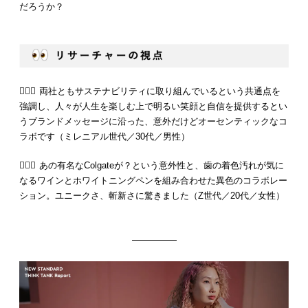
だろうか？
💁🏻‍♂️ 両社ともサステナビリティに取り組んでいるという共通点を
強調し、人々が人生を楽しむ上で明るい笑顔と自信を提供するとい
うブランドメッセージに沿った、意外だけどオーセンティックなコ
ラボです（ミレニアル世代／30代／男性）
💁🏻‍♀️ あの有名なColgateが？という意外性と、歯の着色汚れが気に
なるワインとホワイトニングペンを組み合わせた異色のコラボレー
ション。ユニークさ、斬新さに驚きました（Z世代／20代／女性）
—————