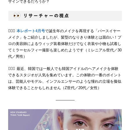
ザインできるだろうか？
💁🏻‍♂️
本レポート4月号
で誕生年のメイクを再現する「バースイヤー
メイク」をご紹介しましたが、髪型のなりきり体験とは面白い！プ
ロの美容師によるウィッグ装着体験だけでなく衣装や小物も試着し
てミラーセルフィー撮影も楽しめたようです（ミレニアル世代／30
代／男性）
💁🏻‍♀️ 最近、韓国では一般人でも韓国アイドルのヘアメイクを体験
できるスタジオが人気を集めています。この体験の一番のポイント
は、芸能人やモデル、インフルエンサーのような憧れの立場を擬似
体験できることかもしれません（Z世代／20代／女性）
—————