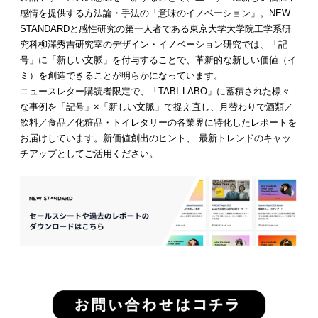
感情を提供する方法論・手法の「意味のイノベーション」。NEW
STANDARDと感性研究の第一人者である東京大学大学院工学系研
究科柳澤秀吉研究室のデザイン・イノベーション研究では、「記
号」に「新しい文脈」を付与することで、革新的な新しい価値（イ
ミ）を創造できることが明らかになっています。
ニュースレター購読者限定で、「TABI LABO」に蓄積された様々
な事例を「記号」×「新しい文脈」で捉え直し、月替わりで酒類／
飲料／食品／化粧品・トイレタリーの各業界に特化したレポートを
お届けしています。新価値創出のヒント、 最新トレンドのキャッ
チアップとしてご活用ください。