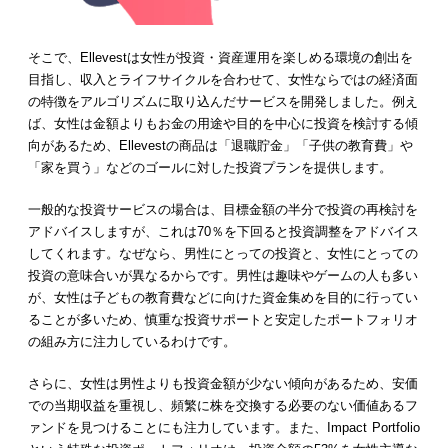
そこで、Ellevestは女性が投資・資産運用を楽しめる環境の創出を
目指し、収入とライフサイクルを合わせて、女性ならではの経済面
の特徴をアルゴリズムに取り込んだサービスを開発しました。例え
ば、女性は金額よりもお金の用途や目的を中心に投資を検討する傾
向があるため、Ellevestの商品は「退職貯金」「子供の教育費」や
「家を買う」などのゴールに対した投資プランを提供します。
一般的な投資サービスの場合は、目標金額の半分で投資の再検討を
アドバイスしますが、これは70％を下回ると投資調整をアドバイス
してくれます。なぜなら、男性にとっての投資と、女性にとっての
投資の意味合いが異なるからです。男性は趣味やゲームの人も多い
が、女性は子どもの教育費などに向けた資金集めを目的に行ってい
ることが多いため、慎重な投資サポートと安定したポートフォリオ
の組み方に注力しているわけです。
さらに、女性は男性よりも投資金額が少ない傾向があるため、安価
での当期収益を重視し、頻繁に株を交換する必要のない価値あるフ
ァンドを見つけることにも注力しています。また、Impact Portfolio