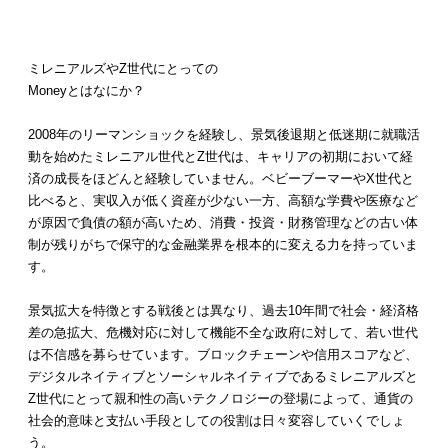
ミレニアルズやZ世代にとっての
Moneyとはなにか？
2008年のリーマンショックを経験し、景気後退期と低迷期に就職活
動を始めたミレニアル世代とZ世代は、キャリアの初期において経
済の成長をほどんと経験していません。ベビーブーマーやX世代と
比べると、実収入が低く資産が少ない一方、高額な学費や医療など
が原因で負債の額が高いため、消費・投資・財務管理などの古い体
制が残りがちで保守的な金融業界を根本的に変える力を持っていま
す。
景気拡大を特徴とする戦後とは異なり、過去10年間で社会・経済格
差の急拡大、危機対応に対して機能不全な政府に対して、若い世代
は不信感を募らせています。ブロックチェーンや信用スコアなど、
デジタルネイティブとソーシャルネイティブであるミレニアルズと
Z世代にとって親和性の高いテクノロジーの登場によって、通貨の
社会的意味と支払い手段としての役割は日々変容していくでしょ
う。