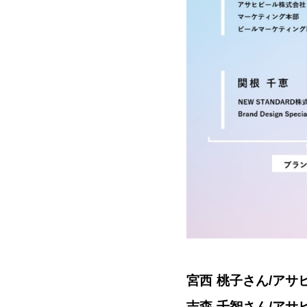
宮西 桃子さん/アサ
吉森 千智さん/アサ