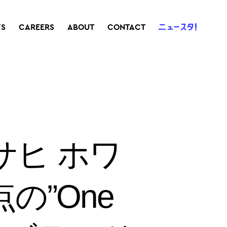
S
CAREERS
ABOUT
CONTACT
サヒ ホワ
の”One