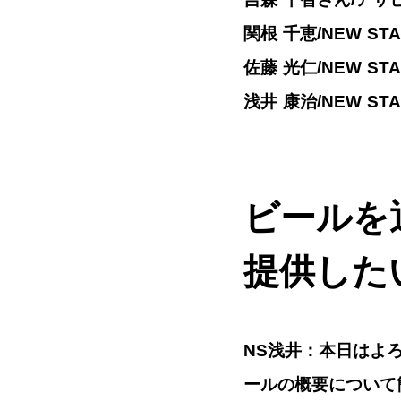
関根 千恵/NEW ST
佐藤 光仁/NEW ST
浅井 康治/NEW S
ビールを
提供した
NS浅井：本日はよ
ールの概要について