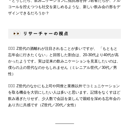
・どうしたら、飲みニケーションに抵抗感を持つ若者たちが、アル
コールを控えつつも社交を楽しめるような、新しい飲み会の形をデ
ザインできるだろうか？
💁🏻‍♂️ Z世代の酒離れが注目されることが多いですが、 「もともと
忘年会に行きたくない」と回答した割合は、20-30代より40代が高
かったようです。実は従来の飲みニケーションを見直したいのは、
僕らの上の世代なのかもしれません（ミレニアル世代／30代／男
性）
💁🏻‍♀️ Z世代のなかにも上司や同僚と業務以外でコミュニケーション
を取る機会を大切にしたい人は多いと思います。記憶をなくすほど
飲み過ぎたりせず、少人数で会話を楽しんで親睦を深める忘年会の
あり方に共感です（Z世代／20代／女性）
—————