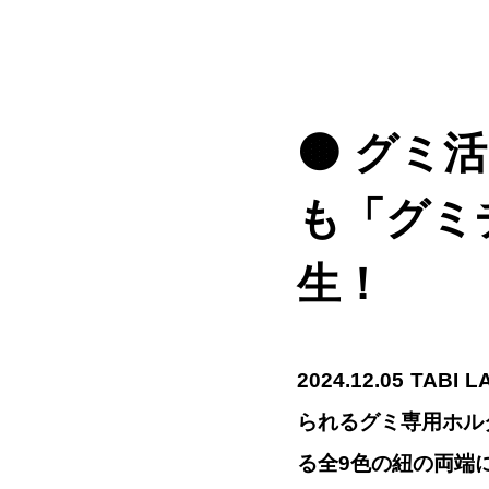
🟤
グミ活
も「グミ
生！
2024.12.05 TABI 
られるグミ専用ホルダ
る全9色の紐の両端