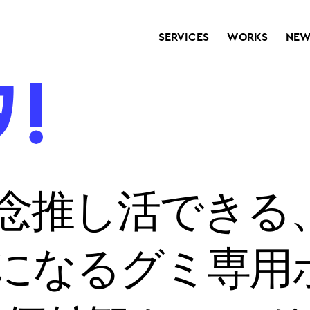
SERVICES
WORKS
NEW
念推し活できる
になるグミ専用ホ