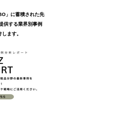
ABO」に蓄積された先
提供する業界別事例
届けします。