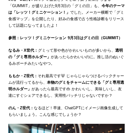
「GUMMIT」が盛り上げた9月3日の「グミの日」も、
今年のテーマ
は「レッツ！グミニケーション！」
でした。メーカー横断で「グミ
食感マップ」を公開したり、好みの食感で占う性格診断をリリース
して話題になってましたよ！
参照：レッツ！グミニケーション 9月3日はグミの日（GUMMIT）
なるみ・X世代：
グミって形や色がかわいいものが多いから、
透明
の「グミ専用ホルダー」
があったらかわいいのに。推し活のぬいぐ
るみポーチみたいなやつ。
ももか・Z世代：
それ最高です🐻 じゃらじゃらつけるバックチャー
ムが流行ってるから、
本物のグミをチャームにできる「グミ専用透
明ホルダー」
があったら最高です👜 かわいいし、美味しいし、友
達にすぐシェアできるし、実用性バッチリじゃないですか？
のん・Z世代：
なるほど！早速、ChatGPTにイメージ画像生成して
もらいましょう。こんな感じでしょうか？