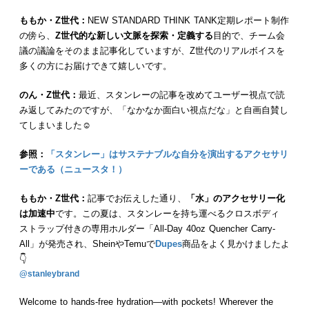
ももか・Z世代：
NEW STANDARD THINK TANK定期レポート制作
の傍ら、
Z世代的な新しい文脈を探索・定義する
目的で、チーム会
議の議論をそのまま記事化していますが、Z世代のリアルボイスを
多くの方にお届けできて嬉しいです。
のん・Z世代：
最近、スタンレーの記事を改めてユーザー視点で読
み返してみたのですが、「なかなか面白い視点だな」と自画自賛し
てしまいました☺️
参照：
「スタンレー」はサステナブルな自分を演出するアクセサリ
ーである（ニュースタ！）
ももか・Z世代：
記事でお伝えした通り、
「水」のアクセサリー化
は加速中
です。この夏は、スタンレーを持ち運べるクロスボディ
ストラップ付きの専用ホルダー「All-Day 40oz Quencher Carry-
All」が発売され、SheinやTemuで
Dupes
商品をよく見かけましたよ
👇
@stanleybrand
Welcome to hands-free hydration—with pockets! Wherever the