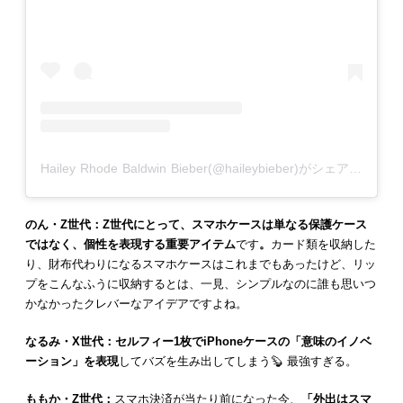
Hailey Rhode Baldwin Bieber(@haileybieber)がシェアした投稿
のん・Z世代：Z世代にとって、スマホケースは単なる保護ケース
ではなく、個性を表現する重要アイテム
です
。
カード類を収納した
り、財布代わりになるスマホケースはこれまでもあったけど、リッ
プをこんなふうに収納するとは、一見、シンプルなのに誰も思いつ
かなかったクレバーなアイデアですよね。
なるみ・X世代：セルフィー1枚でiPhoneケースの「意味のイノベ
ーション」を表現
してバズを生み出してしまう🦫 最強すぎる。
ももか・Z世代：
スマホ決済が当たり前になった今、
「外出はスマ