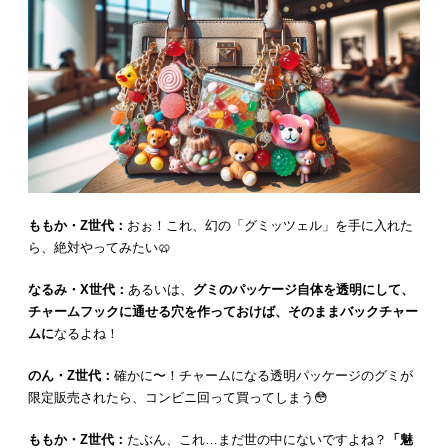
ももか・Z世代：
おぉ！これ、幻の「グミッツェル」を手に入れた
ら、絶対やってみたい🥨
なるみ・X世代：
あるいは、
グミのパッケージ自体を透明にして、
チャームフックに通せる穴を作っておけば、そのままバックチャー
ムに
なるよね！
のん・Z世代：
確かに〜！チャームになる透明パッケージのグミが
限定販売されたら、コンビニ回って買ってしまう😳
ももか・Z世代：
たぶん、これ…まだ世の中にないですよね？
「魅