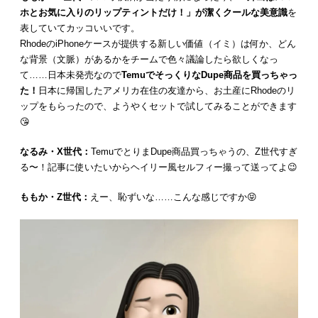
ホとお気に入りのリップティントだけ！」が潔くクールな美意識
を
表していてカッコいいです。
RhodeのiPhoneケースが提供する新しい価値（イミ）は何か、どん
な背景（文脈）があるかをチームで色々議論したら欲しくなっ
て……日本未発売なので
TemuでそっくりなDupe商品を買っちゃっ
た！
日本に帰国したアメリカ在住の友達から、お土産にRhodeのリ
ップをもらったので、ようやくセットで試してみることができます
😘
なるみ・X世代：
TemuでとりまDupe商品買っちゃうの、Z世代すぎ
る〜！記事に使いたいからヘイリー風セルフィー撮って送ってよ😉
ももか・Z世代：
えー、恥ずいな……こんな感じですか😝