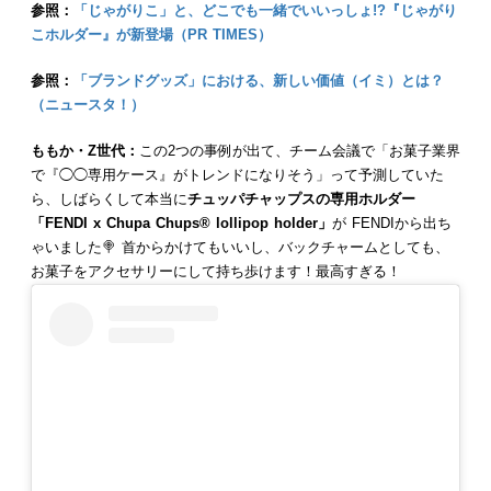
参照：
「じゃがりこ」と、どこでも一緒でいいっしょ!?『じゃがり
こホルダー』が新登場（PR TIMES）
参照：
「ブランドグッズ」における、新しい価値（イミ）とは？
（ニュースタ！）
ももか・Z世代：
この2つの事例が出て、チーム会議で「お菓子業界
で『◯◯専用ケース』がトレンドになりそう」って予測していた
ら、しばらくして本当に
チュッパチャップスの専用ホルダー
「FENDI x Chupa Chups® lollipop holder」
が FENDIから出ち
ゃいました🍭 首からかけてもいいし、バックチャームとしても、
お菓子をアクセサリーにして持ち歩けます！最高すぎる！