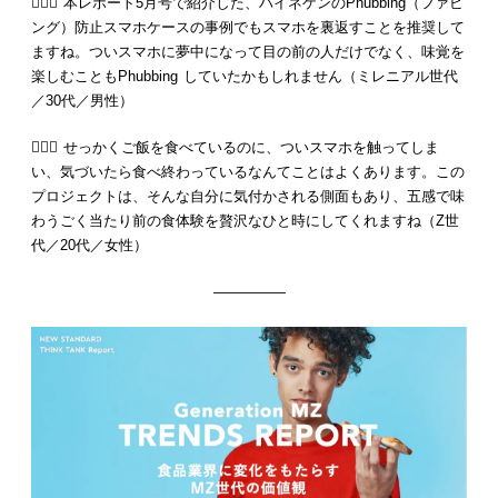
💁🏻‍♂️ 本レポート5月号で紹介した、ハイネケンのPhubbing（ファビ
ング）防止スマホケースの事例でもスマホを裏返すことを推奨して
ますね。ついスマホに夢中になって目の前の人だけでなく、味覚を
楽しむこともPhubbing していたかもしれません（ミレニアル世代
／30代／男性）
💁🏻‍♀️ せっかくご飯を食べているのに、ついスマホを触ってしま
い、気づいたら食べ終わっているなんてことはよくあります。この
プロジェクトは、そんな自分に気付かされる側面もあり、五感で味
わうごく当たり前の食体験を贅沢なひと時にしてくれますね（Z世
代／20代／女性）
—————