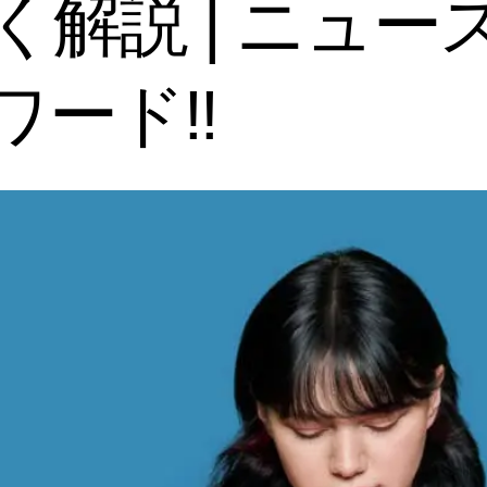
く解説 | ニュー
ード!!