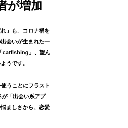
者が増加
疲れ」
も。コロナ禍を
の出会いが生まれた一
fishing」、
望ん
いようです。
リを使うことにフラスト
9％が「出会い系アプ
や悩ましさから、恋愛