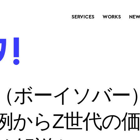
SERVICES
WORKS
NEW
ber（ボーイソバ
例からZ世代の