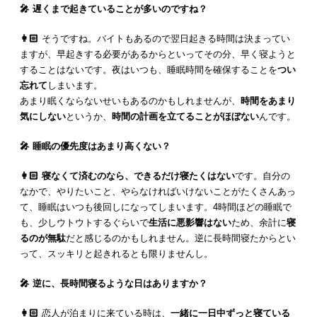
🎤 遅くまで起きていることが多いのですね？
👩🏻
そうですね。バイトもあるので翌日起きる時間は決まってい
ますが、早起きする必要があるからといってその分、早く寝ようと
することはないです。夜はいつも、睡眠時間を確保することを
つい
忘れて
しまいます。
あまり眠くならないせいもあるのかもしれませんが、
時間をあまり
気にしない
というか、
時間の計画を立てることがほぼない
んです。
🎤 睡眠の優先度はあまり高くない？
👩🏻
寝なくて済むのなら、できるだけ寝たくはない
です。自分の
なかで、やりたいこと、やらなければいけないことがたくさんあっ
て、睡眠はいつも後回しになってしまいます。4時間ほどの睡眠で
も、少しウトウトするぐらいで
生活に悪影響はない
ため、余計に
寝
るのが無駄
だと感じるのかもしれません。逆に長時間寝たからとい
って、スッキリと起きれるとも限りませんし。
🎤 逆に、長時間寝るような日はありますか？
👩🏻
恋人が泊まりに来ている時は、
一緒に一日中ずっと寝ている