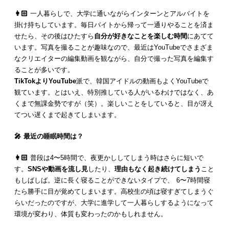
👩🏻
一人暮らしで、大学に通いながらインターンとアルバイトを
掛け持ちしています。毎日バイトから帰って一通りやることを済ま
せたら、その後はひたすら
自分が好きなことを楽しむ時間
にあてて
います。写真を撮ることが趣味なので、最近はYouTubeでさまざま
なクリエイターの編集動画を観ながら、自分で撮った写真を編集す
ることが多いです。
TikTokよりYouTube
派で、韓国アイドルの動画もよくYouTubeで
観ています。とはいえ、特別推している人がいるわけではなく、あ
くまで無課金勢ですが（笑）。楽しいことをしていると、目が冴え
てつい遅くまで起きてしまいます。
🎤 最近の睡眠時間は？
👩🏻
普段は4〜5時間で、夜更かししてしまう時はさらに短いで
す。
SNSや動画を流し見
したり、
理由もなく起き続けてしまう
こと
もしばしば。逆に長く寝ることができないタイプで、 6〜7時間寝
たら勝手に目が覚めてしまいます。高校生の頃は寝すぎてしまうぐ
らいだったのですが、大学に進学して一人暮らしするようになって
環境が変わり、体質も変わったのかもしれません。