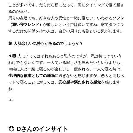
ことが多いです。だらだら横になって、同じタイミングで寝て起き
るのが幸せ。
周りの友達でも、好きな人や異性と一緒に寝たい、いわゆる
ソフレ
（添い寝フレンド）
が欲しいという声は多いですね。家でダラダラ
するだけの関係を持つ人は、自分の周りにも割といる気がします。
🎤 人肌恋しい気持ちがあるのでしょうか？
👩🏻
人によってはそれもあると思うのですが、私は特にそういう
わけでもないんです。一人でいる寂しさを埋めたいというよりも、
単純に人と一緒に寝るのが楽しいし、癒される。一人で寝る時は、
生理的な欲求としての睡眠
に過ぎないと感じますが、恋人と同じベ
ッドで寝ることに対しては、
安心感
や
満たされる感覚
を感じます
ね。
***
😶 D
さんのインサイト