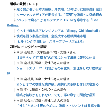
睡眠の最新トレンド
├
短く質が低い日本の睡眠。厚労省、10年ぶりに睡眠指針改訂
├
ソーシャルメディアが助長する、“完璧”な睡眠への強迫観念
├
“ベッドで腐る” がセルフケア？ TikTokを席巻する「Bed
Rotting」
├
ぐっすり眠れるアレンジノンアル「Sleepy Girl Mocktail」
├
快眠を誘う製品に注目。急拡大する睡眠関連市場
⎿
ヒルトンが予測した「スリープツーリズム2.0」
Z世代のインタビュー調査
├ 👩🏻 会社員・大学院生/27歳・女性/Aさん
1日中ベッドで“腐る”のが私にとって最高に贅沢な休日
├ 👦🏻 会社員/35歳・男性/Bさんの場合
ショートスリーパー幻想からの目覚め、無理をしない睡眠管
理
├ 👩🏻 会社員/26歳・女性/Cさんの場合
オンとオフの曖昧な境界線。細切れの仮眠と休日の寝溜め
├ 👩🏻 学生/20歳・女性/Dさんの場合
睡眠は無駄かもしれない。でも、添い寝する関係は必要
├ 👦🏻 社会人/32歳・男性/Eさんの場合
“推し”と過ごす夜のために。睡眠マネジメントは共感を重